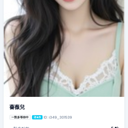
薔薇兒
ID: i349_301539
一對多等待中
i349