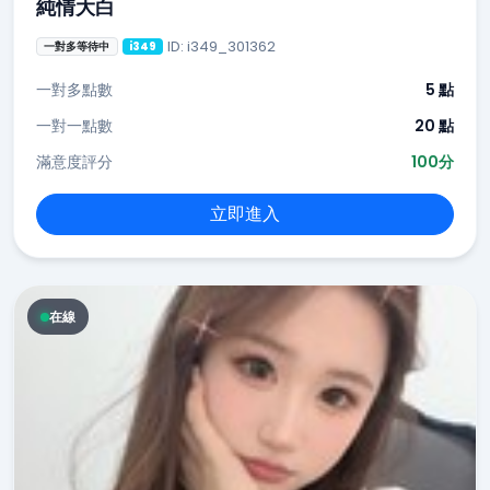
純情大白
ID: i349_301362
一對多等待中
i349
一對多點數
5 點
一對一點數
20 點
滿意度評分
100分
立即進入
在線