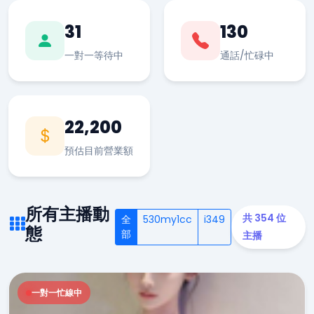
31
130
一對一等待中
通話/忙碌中
22,200
預估目前營業額
所有主播動
共 354 位
全
530my1cc
i349
態
部
主播
一對一忙線中