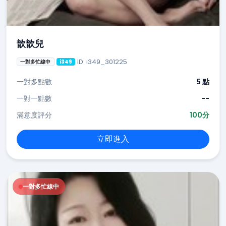
歆歆兒
ID: i349_301225
一對多忙線中
i349
一對多點數
5 點
一對一點數
--
滿意度評分
100分
立即進入
一對多忙線中