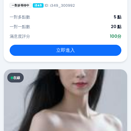
ID: i349_300992
一對多等待中
i349
一對多點數
5 點
一對一點數
20 點
滿意度評分
100分
立即進入
在線