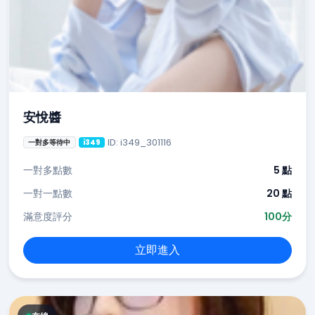
安悅醬
ID: i349_301116
一對多等待中
i349
一對多點數
5 點
一對一點數
20 點
滿意度評分
100分
立即進入