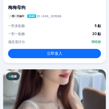
梅梅母狗
ID: i349_301588
一對一忙線中
i349
一對多點數
5 點
一對一點數
20 點
滿意度評分
100分
立即進入
在線