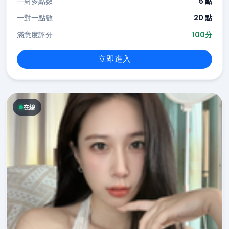
一對多點數
5 點
一對一點數
20 點
滿意度評分
100分
立即進入
在線