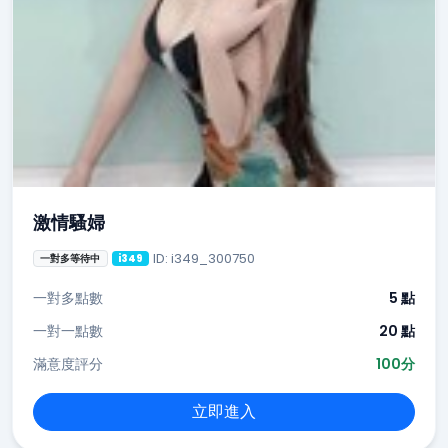
激情騷婦
ID: i349_300750
一對多等待中
i349
一對多點數
5 點
一對一點數
20 點
滿意度評分
100分
立即進入