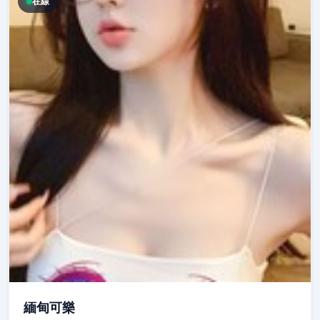
在線
緬甸可樂