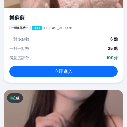
樂蘇蘇
ID: i349_300978
一對多等待中
i349
一對多點數
6 點
一對一點數
25 點
滿意度評分
100分
立即進入
在線