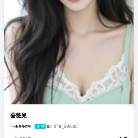
薔薇兒
ID: i349_301539
一對多等待中
i349