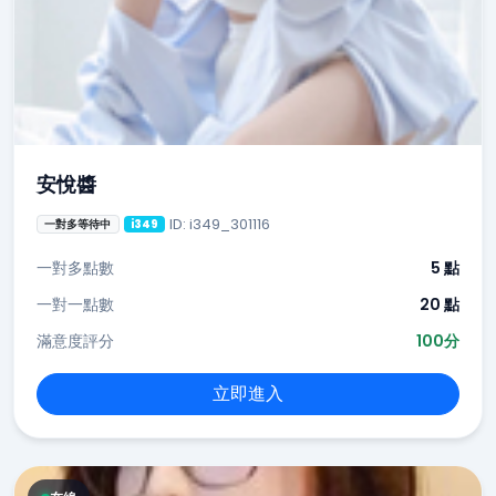
安悅醬
ID: i349_301116
一對多等待中
i349
一對多點數
5 點
一對一點數
20 點
滿意度評分
100分
立即進入