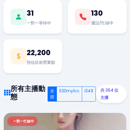
31
130
一對一等待中
通話/忙碌中
22,200
預估目前營業額
所有主播動
共 354 位
全
530my1cc
i349
態
部
主播
一對一忙線中