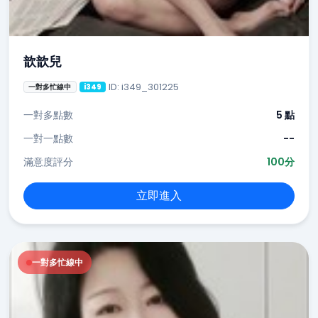
歆歆兒
ID: i349_301225
一對多忙線中
i349
一對多點數
5 點
一對一點數
--
滿意度評分
100分
立即進入
一對多忙線中