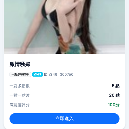
激情騷婦
ID: i349_300750
一對多等待中
i349
一對多點數
5 點
一對一點數
20 點
滿意度評分
100分
立即進入