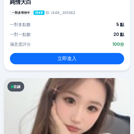
純情大白
ID: i349_301362
一對多等待中
i349
一對多點數
5 點
一對一點數
20 點
滿意度評分
100分
立即進入
在線