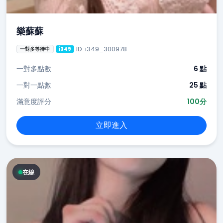
樂蘇蘇
ID: i349_300978
一對多等待中
i349
一對多點數
6 點
一對一點數
25 點
滿意度評分
100分
立即進入
在線