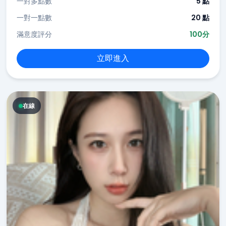
一對多點數
5 點
一對一點數
20 點
滿意度評分
100分
立即進入
在線