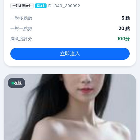
ID: i349_300992
一對多等待中
i349
一對多點數
5 點
一對一點數
20 點
滿意度評分
100分
立即進入
在線