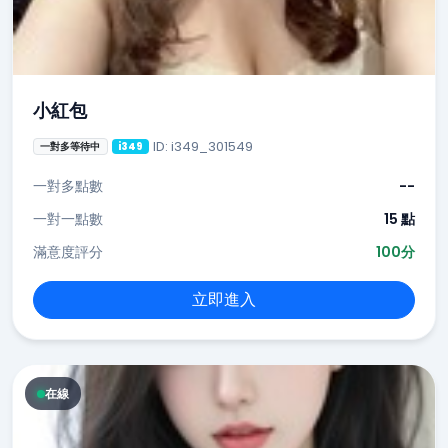
小紅包
ID: i349_301549
一對多等待中
i349
一對多點數
--
一對一點數
15 點
滿意度評分
100分
立即進入
在線