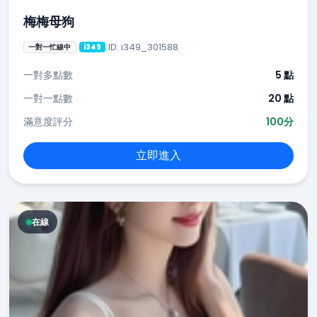
梅梅母狗
ID: i349_301588
一對一忙線中
i349
一對多點數
5 點
一對一點數
20 點
滿意度評分
100分
立即進入
在線